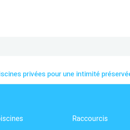
iscines privées pour une intimité préservée
iscines
Raccourcis