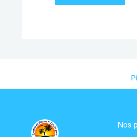
P
Nos p